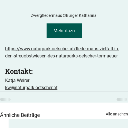
Zwergfledermaus ©Bürger Katharina 
Mehr dazu
https://www.naturpark-oetscher.at/fledermaus-vielfalt-in-
den-streuobstwiesen-des-naturparks-oetscher-tormaeuer
Kontakt: 
Katja Weirer
kw@naturpark-oetscher.at
Alle ansehe
Ähnliche Beiträge