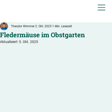
Theodor Wimmer
2. Okt. 2025
1 Min. Lesezeit
Fledermäuse im Obstgarten
Aktualisiert:
5. Okt. 2025