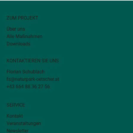
ZUM PROJEKT
Quellschnecken Forschung
Über uns
Alle Maßnahmen
Downloads
KONTAKTIEREN SIE UNS
Florian Schublach
fs@naturpark-oetscher.at
+43 664 88 36 27 56
SERVICE
Kontakt
Veranstaltungen
Newsletter