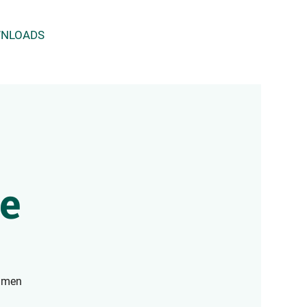
NLOADS
e
lumen