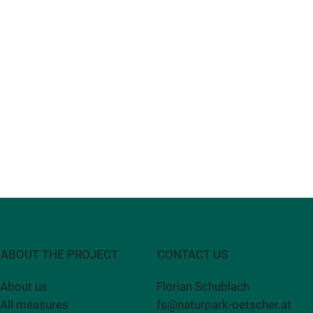
CONTACT US
ABOUT THE PROJECT
Florian Schublach
About us
fs@naturpark-oetscher.at
All measures